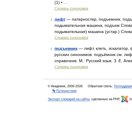
(1) • …
Словарь синонимов
лифт
— патерностер, подъемник, подъ
3
подымательная машина, подъем Словар
подымательная) машина (устар.) Слова
Словарь синонимов
подъемник
— лифт, клеть, эскалатор,
4
русских синонимов. подъёмник см. лиф
справочник. М.: Русский язык. З. Е. Ал
Словарь синонимов
© Академик, 2000-2026
Обратная связь:
Техподдерж
👣 Путешествия
Экспорт словарей на сайты
, сделанные на PHP,
Jo