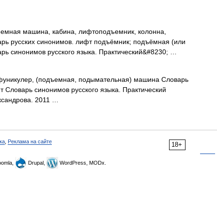
емная машина, кабина, лифтоподъемник, колонна,
ь русских синонимов. лифт подъёмник; подъёмная (или
рь синонимов русского языка. Практический&#8230; …
 фуникулер, (подъемная, подымательная) машина Словарь
т Словарь синонимов русского языка. Практический
ександрова. 2011 …
ка
,
Реклама на сайте
18+
omla,
Drupal,
WordPress, MODx.