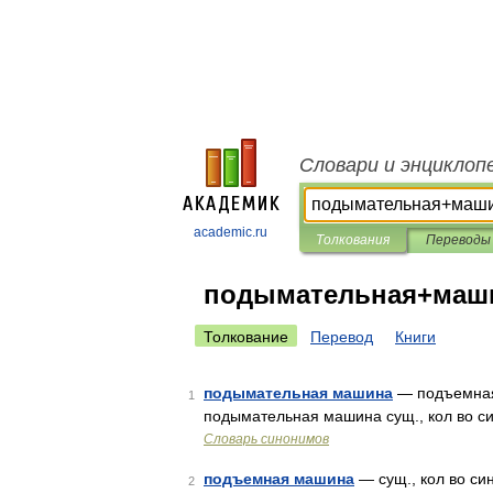
Словари и энциклоп
academic.ru
Толкования
Переводы
подымательная+маш
Толкование
Перевод
Книги
подымательная машина
— подъемная
1
подымательная машина сущ., кол во си
Словарь синонимов
подъемная машина
— сущ., кол во си
2